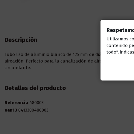
Respetamos
Descripción
Utilizamos c
contenido per
todo", indica
Tubo liso de aluminio blanco de 125 mm de diámetro y 0,5 metr
aireación. Perfecto para la canalización de aire caliente, la v
circundante.
Detalles del producto
Referencia
480003
ean13
8413380480003