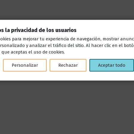
 la privacidad de los usuarios
ookies para mejorar tu experiencia de navegación, mostrar anunc
sonalizado y analizar el tráfico del sitio. Al hacer clic en el bot
s que aceptas el uso de cookies.
os de longitud. Fabricado en aluminio de alta calidad, asegura 
entilación de electrodomésticos, la salida de humos de cocinas, la 
Personalizar
Rechazar
Aceptar todo